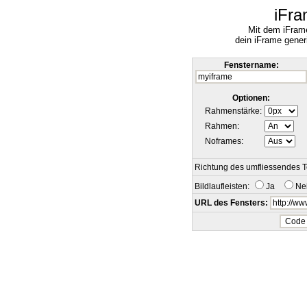
iFra
Mit dem iFram
dein iFrame generi
Fenstername:
Optionen:
Rahmenstärke:
Rahmen:
Noframes:
Richtung des umfliessendes T
Bildlaufleisten:
Ja
Ne
URL des Fensters: